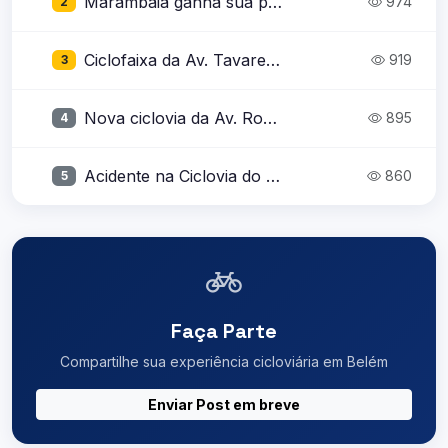
Marambaia ganha sua primeira ciclofaixa após inauguração parcial da Rua da Marinha
974
2
Ciclofaixa da Av. Tavares Bastos com buraco ocupando quase toda a via
919
3
Nova ciclovia da Av. Romulo Maiorana
895
4
Acidente na Ciclovia do BRT: Destroços Obstruem a Passagem dos Ciclistas
860
5
Faça Parte
Compartilhe sua experiência cicloviária em Belém
Enviar Post em breve