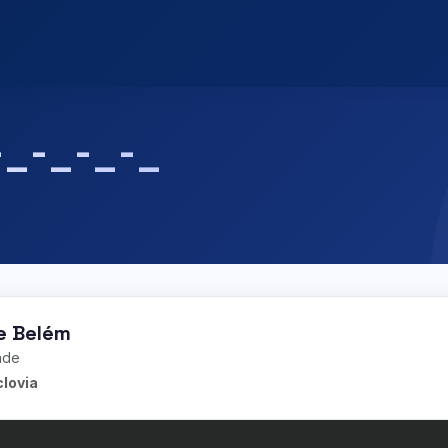
-_-_-_-_
de Belém
dade
clovia