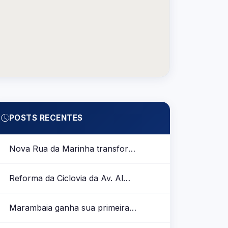
POSTS RECENTES
Nova Rua da Marinha transforma mobilidade de ciclistas na Marambaia
Reforma da Ciclovia da Av. Almirante Barroso no perímetro entre Tv. Perebebuí e Lomas Valentinas
Marambaia ganha sua primeira ciclofaixa após inauguração parcial da Rua da Marinha