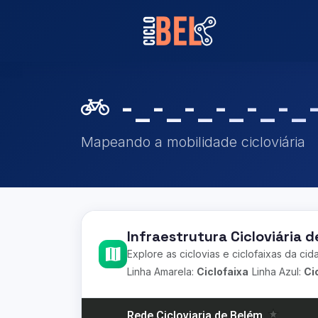
-_-_-_-_-_-_
Mapeando a mobilidade cicloviária
Infraestrutura Cicloviária 
Explore as ciclovias e ciclofaixas da ci
Linha Amarela:
Ciclofaixa
Linha Azul:
Ci