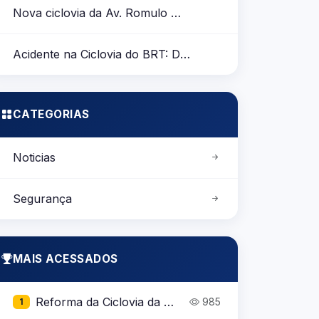
Nova ciclovia da Av. Romulo Maiorana
Acidente na Ciclovia do BRT: Destroços Obstruem a Passagem dos Ciclistas
CATEGORIAS
Noticias
Segurança
MAIS ACESSADOS
Reforma da Ciclovia da Av. Almirante Barroso no perímetro entre Tv. Perebebuí e Lomas Valentinas
985
1