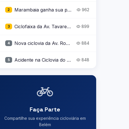
Marambaia ganha sua primeira ciclofaixa após inauguração parcial da Rua da Marinha
962
2
Ciclofaixa da Av. Tavares Bastos com buraco ocupando quase toda a via
899
3
Nova ciclovia da Av. Romulo Maiorana
884
4
Acidente na Ciclovia do BRT: Destroços Obstruem a Passagem dos Ciclistas
848
5
Faça Parte
Compartilhe sua experiência cicloviária em
Belém