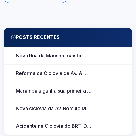
POSTS RECENTES
Nova Rua da Marinha transforma mobilidade de ciclistas na Marambaia
Reforma da Ciclovia da Av. Almirante Barroso no perímetro entre Tv. Perebebuí e Lomas Valentinas
Marambaia ganha sua primeira ciclofaixa após inauguração parcial da Rua da Marinha
Nova ciclovia da Av. Romulo Maiorana
Acidente na Ciclovia do BRT: Destroços Obstruem a Passagem dos Ciclistas