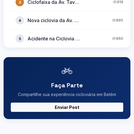
Ciclofaixa da Av. Tavares Bastos com buraco ocupando quase toda a via
919
3
Nova ciclovia da Av. Romulo Maiorana
895
4
Acidente na Ciclovia do BRT: Destroços Obstruem a Passagem dos Ciclistas
860
5
Faça Parte
Compartilhe sua experiência cicloviária em Belém
Enviar Post